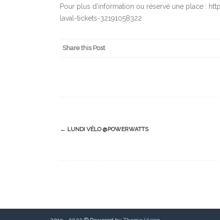
Pour plus d’information ou réservé une place : h
laval-tickets-32191058322
Share this Post
Post
←
LUNDI VÉLO @POWERWATTS
navigation