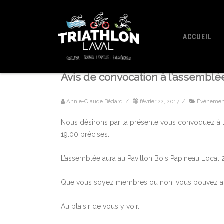
ACCUEIL
Avis de convocation à l’assemblée
Annie-Claude Bédard
/
février 22, 2017
/
Événemen
Nous désirons par la présente vous convoquez à l’
19:00 précises.
L’assemblée aura au Pavillon Bois Papineau Local 21
Que vous soyez membres ou non, vous pouvez ass
Au plaisir de vous y voir.