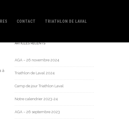
IRES
CONTACT
TRIATHLON DE LAVAL
ARTICLES RÉCENTS
AGA – 26 novembre 2024
a à
Triathlon de Laval 2024
Camp de jour Triathlon Laval
Notre calendrier 2023-24
AGA – 26 septembre 2023