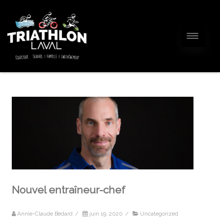
Nouvel entraîneur-chef
Annie-Claude Bédard
/
juin 19, 2020
/
Uncategorized